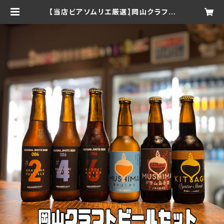
【当店ビアソムリエ厳選】岡山クラフト
ビール6種類6本セット | Beer Sup!
To Go!