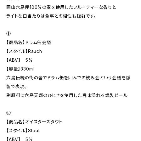
岡山六島産100%の麦を使用したフルーティーな香りと
ライトな口当たりは食事との相性も抜群です。
⑤
【商品名】ドラム缶会議
【スタイル】Rauch
【ABV】 5%
【容量】330ml
六島伝統の街の皆でドラム缶を囲んでの飲み会という会議を燻
製で表現。
副原料に六島天然のひじきを使用した旨味溢れる燻製ビール
⑥
【商品名】オイスタースタウト
【スタイル】Stout
【ABV】 5%